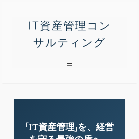
内
容
IT資産管理コン
を
ス
キ
サルティング
ッ
プ
「IT資産管理」を、経営